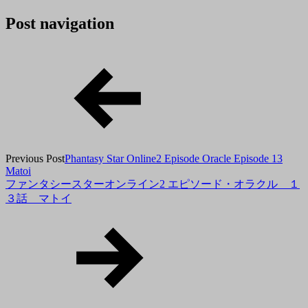
2020
有
tororo
年
Post navigation
1
月
26
日
2020
年
1
月
26
日
Previous Post
Phantasy Star Online2 Episode Oracle Episode 13
Matoi
ファンタシースターオンライン2 エピソード・オラクル １
３話 マトイ