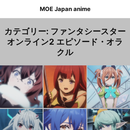
Skip
MOE Japan anime
to
content
カテゴリー:
ファンタシースター
オンライン2 エピソード・オラ
クル
Phantasy Star Online2 Episode Oracle Episode 32 Sarah (childhood)
ファンタシースターオンライン2 エピソード・オラクル ２１話 サラ（幼少期）
Phantasy Star Online2 Episode Oracle Episode 14 KlarisKrays
ファンタシースターオンライン2 エピソード・オラクル １４話 クラリスクレイス
P
ファ
Phantasy Star Online2 Episode Oracle Episode 13 Matoi
ファンタシースターオンライン2 エピソード・オラクル １３話 マトイ
Phantasy Star Online2 Episode Oracle Episode 10 Quna
ファンタシースターオンライン2 エピソード・オラクル １０話 クーナ
ファ