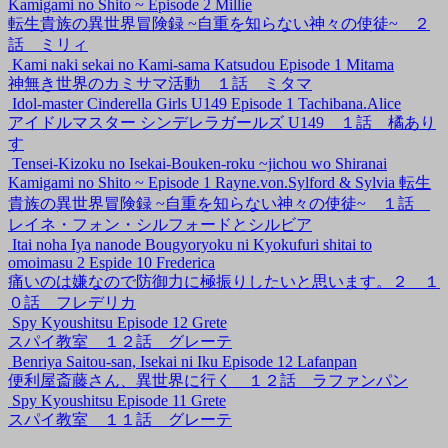
Kamigami no Shito ~ Episode 2 Millie
転生貴族の異世界冒険録 ~自重を知らない神々の使徒~ ２
話 ミリィ
Kami naki sekai no Kami-sama Katsudou Episode 1 Mitama
神無き世界のカミサマ活動 １話 ミタマ
Idol-master Cinderella Girls U149 Episode 1 Tachibana.Alice
アイドルマスター シンデレラガールズ U149 １話 橘あり
す
Tensei-Kizoku no Isekai-Bouken-roku ~jichou wo Shiranai
Kamigami no Shito ~ Episode 1 Rayne.von.Sylford & Sylvia 転生
貴族の異世界冒険録 ~自重を知らない神々の使徒~ １話
レイネ・フォン・シルフォードとシルビア
Itai noha Iya nanode Bougyoryoku ni Kyokufuri shitai to
omoimasu 2 Espide 10 Frederica
痛いのは嫌なので防御力に極振りしたいと思います。２ １
０話 フレデリカ
Spy Kyoushitsu Episode 12 Grete
スパイ教室 １２話 グレーテ
Benriya Saitou-san, Isekai ni Iku Episode 12 Lafanpan
便利屋斎藤さん、異世界に行く １２話 ラファンパン
Spy Kyoushitsu Episode 11 Grete
スパイ教室 １１話 グレーテ