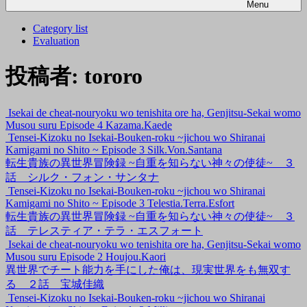
Menu
Category list
Evaluation
投稿者:
tororo
Isekai de cheat-nouryoku wo tenishita ore ha, Genjitsu-Sekai womo
Musou suru Episode 4 Kazama.Kaede
Tensei-Kizoku no Isekai-Bouken-roku ~jichou wo Shiranai
Kamigami no Shito ~ Episode 3 Silk.Von.Santana
転生貴族の異世界冒険録 ~自重を知らない神々の使徒~ ３
話 シルク・フォン・サンタナ
Tensei-Kizoku no Isekai-Bouken-roku ~jichou wo Shiranai
Kamigami no Shito ~ Episode 3 Telestia.Terra.Esfort
転生貴族の異世界冒険録 ~自重を知らない神々の使徒~ ３
話 テレスティア・テラ・エスフォート
Isekai de cheat-nouryoku wo tenishita ore ha, Genjitsu-Sekai womo
Musou suru Episode 2 Houjou.Kaori
異世界でチート能力を手にした俺は、現実世界をも無双す
る ２話 宝城佳織
Tensei-Kizoku no Isekai-Bouken-roku ~jichou wo Shiranai