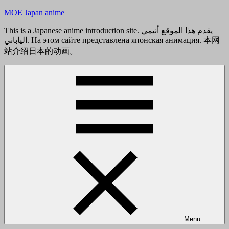
Skip
MOE Japan anime
to
content
This is a Japanese anime introduction site. يقدم هذا الموقع أنيمي
الياباني. На этом сайте представлена японская анимация. 本网
站介绍日本的动画。
Menu