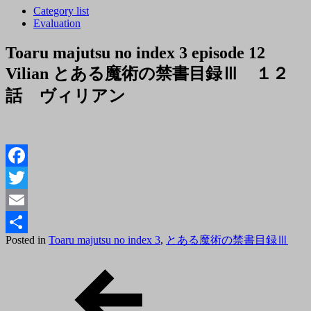
Category list
Evaluation
Toaru majutsu no index 3 episode 12
Vilian とある魔術の禁書目録Ⅲ １２
話 ヴィリアン
Facebook
Twitter
Email
Posted
2018
By
Posted in
Toaru majutsu no index 3
,
とある魔術の禁書目録Ⅲ
共
on
toror
年
Post
有
12
navigation
月
28
日