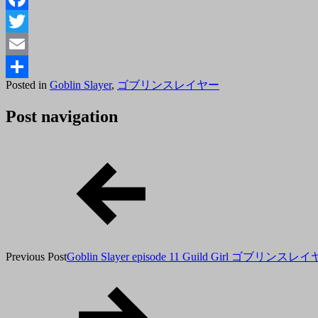
Facebook
Twitter
Email
Posted
By
Posted in
Goblin Slayer
,
ゴブリンスレイヤー
共
on
tororo
2018
有
Post navigation
年
12
月
28
日
Previous Post
Goblin Slayer episode 11 Guild Girl ゴ