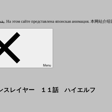
This is a Japanese anime introduction site. يقدم هذا الموقع أنيمي الياباني. На этом сайте представлена японска
Menu
h Elf ゴブリンスレイヤー １１話 ハイエルフ