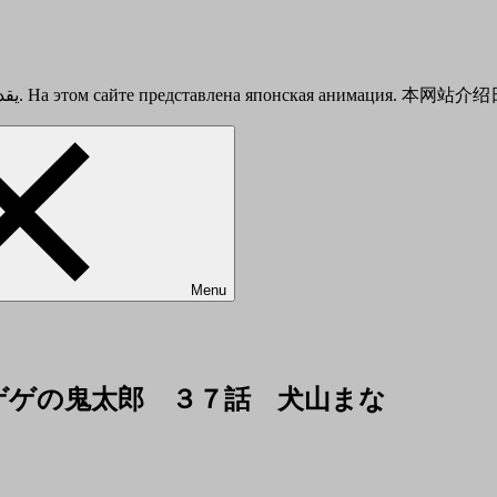
This is a Japanese anime introduction site. يقدم هذا الموقع أنيمي الياباني. На этом сайте представлена японска
Menu
nuyama ゲゲゲの鬼太郎 ３７話 犬山まな