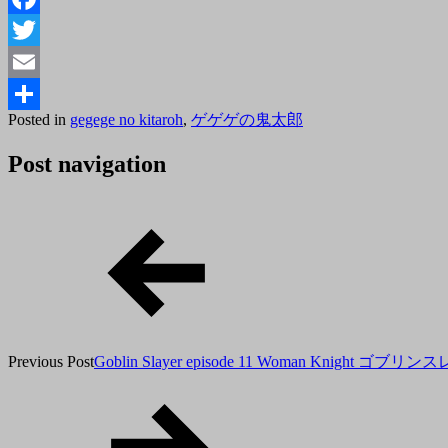
Facebook
Twitter
Email
Posted
By
Posted in
gegege no kitaroh
,
ゲゲゲの鬼太郎
共
on
tororo
2018
有
Post navigation
年
12
月
28
日
Previous Post
Goblin Slayer episode 11 Woman Knigh