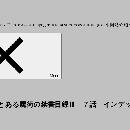
This is a Japanese anime introduction site. يقدم هذا الموقع أنيمي الياباني. На этом сайте представлена японска
Menu
sode 7 Index とある魔術の禁書目録Ⅲ ７話 イン