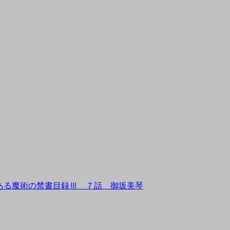
o
oto.Misaka とある魔術の禁書目録Ⅲ ７話 御坂美琴