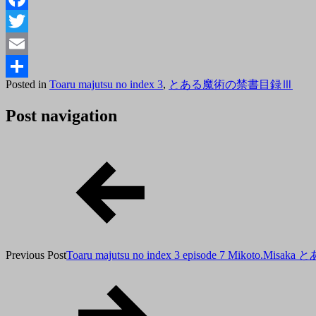
Facebook
Twitter
Email
Posted
By
Posted in
Toaru majutsu no index 3
,
とある魔術の禁書目録Ⅲ
共
on
toror
2018
有
Post navigation
年
11
月
18
日
Previous Post
Toaru majutsu no index 3 episode 7 Mik