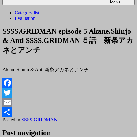
Menu
Category list
Evaluation
SSSS.GRIDMAN episode 5 Akane.Shinjo
& Anti SSSS.GRIDMAN ５話 新条アカ
ネとアンチ
Akane.Shinjo & Anti 新条アカネとアンチ
Facebook
Twitter
Email
Posted
Posted in
SSSS.GRIDMAN
By
共
on
tororo
2018
Post navigation
有
年