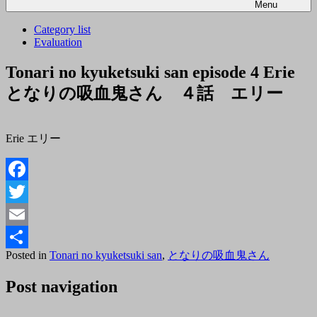
Menu
Category list
Evaluation
Tonari no kyuketsuki san episode 4 Erie
となりの吸血鬼さん ４話 エリー
Erie エリー
Facebook
Twitter
Email
Posted
By
Posted in
Tonari no kyuketsuki san
,
となりの吸血鬼さん
共
on
tororo
2018
有
Post navigation
年
10