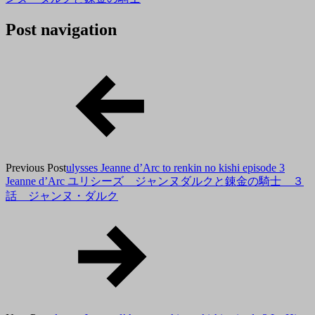
2018
有
tororo
年
Post navigation
10
月
22
日
Previous Post
ulysses Jeanne d’Arc to renkin no kishi episode 3
Jeanne d’Arc ユリシーズ ジャンヌダルクと錬金の騎士 ３
話 ジャンヌ・ダルク