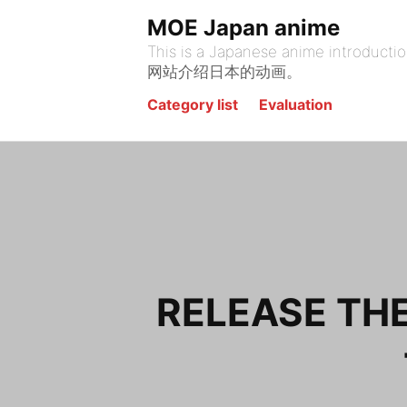
Skip
MOE Japan anime
to
This is a Japanese anime introduction site. يقدم هذا الموقع أنيمي الياباني. На этом сайте представлена я
content
网站介绍日本的动画。
Category list
Evaluation
RELEASE THE