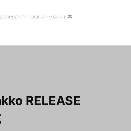
akko RELEASE
虎