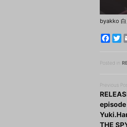
byakko 
F
a
c
i
Posted
e
e
2
Posted in
R
on
0
B
b
Post
1
y
o
Previous Po
navigation
8
tororo
o
RELEAS
年
k
episode
1
0
Yuki.H
月
THE S