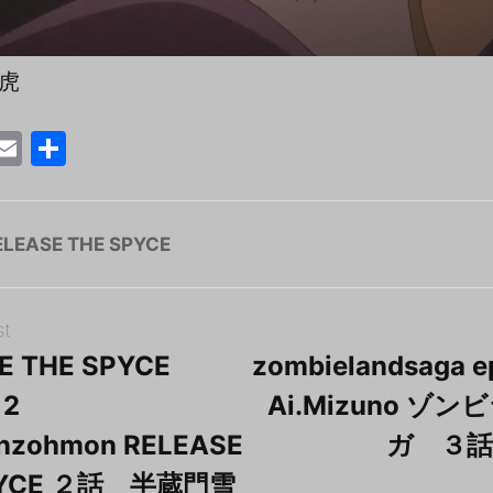
白虎
T
E
共
w
m
有
tt
ai
r
l
ELEASE THE SPYCE
st
E THE SPYCE
zombielandsaga e
 2
Ai.Mizuno ゾ
anzohmon RELEASE
ガ ３話
PYCE ２話 半蔵門雪