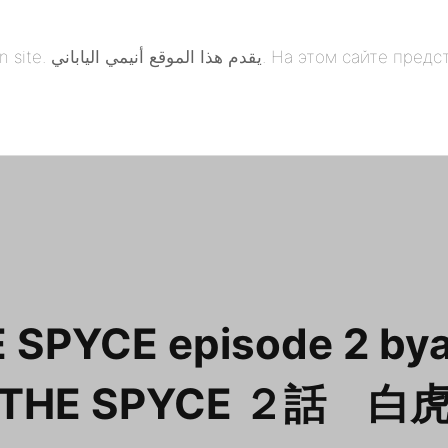
понская анимация. 本
 SPYCE episode 2 by
THE SPYCE ２話 白