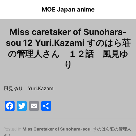
Skip
MOE Japan anime
to
content
Miss caretaker of Sunohara-
sou 12 Yuri.Kazami すのはら荘
の管理人さん １２話 風見ゆ
り
風見ゆり Yuri.Kazami
F
T
E
共
a
w
m
有
c
itt
ai
Posted
2
Posted in
Miss Caretaker of Sunohara-sou
,
すのはら荘の管理人
e
er
l
on
0
さん