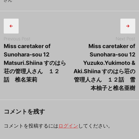
b
1
B
Post
8
y
o
年
tororo
navigation
o
9
k
月
Previous Post
Next Post
2
Miss caretaker of
Miss caretaker of
4
Sunohara-sou 12
Sunohara-sou 12
日
Matsuri.Shiina すのはら
Yuzuko.Yukimoto &
荘の管理人さん １２
Aki.Shiina すのはら荘の
話 椎名茉莉
管理人さん １２話 雪
本柚子と椎名亜樹
コメントを残す
コメントを投稿するには
ログイン
してください。