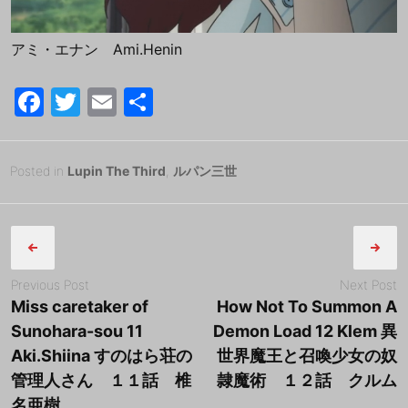
アミ・エナン Ami.Henin
F
T
E
共
a
w
m
有
c
itt
ai
Posted
2
Posted in
Lupin The Third
,
ルパン三世
e
er
l
on
0
B
b
Post
1
y
8
tororo
o
navigation
年
o
9
Previous Post
Next Post
k
月
Miss caretaker of
How Not To Summon A
2
Sunohara-sou 11
Demon Load 12 Klem 異
4
Aki.Shiina すのはら荘の
世界魔王と召喚少女の奴
日
管理人さん １１話 椎
隷魔術 １２話 クルム
名亜樹