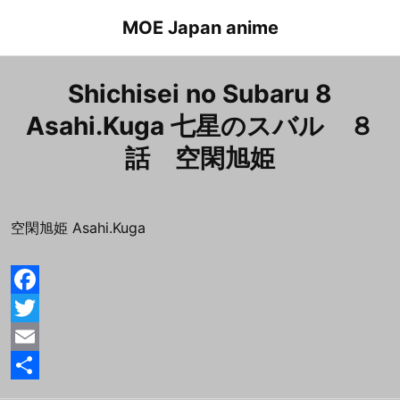
Skip
MOE Japan anime
to
content
Shichisei no Subaru 8
Asahi.Kuga 七星のスバル ８
話 空閑旭姫
空閑旭姫 Asahi.Kuga
F
a
T
c
w
E
e
i
m
共