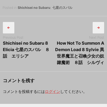
b
t
a
有
Posted
2
Posted in
Shichisei no Subaru
,
七星のスバル
on
0
B
o
t
i
Post
1
y
o
e
l
8
tororo
navigation
k
r
年
8
Previous Post
Next Post
月
Shichisei no Subaru 8
How Not To Summon A
2
Elicia 七星のスバル ８
Demon Load 8 Sylvie 異
5
話 エリシア
世界魔王と召喚少女の奴
日
隷魔術 ８話 シルヴィ
コメントを残す
コメントを投稿するには
ログイン
してください。