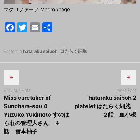
マクロファージ Macrophage
F
T
E
共
a
w
m
有
c
itt
ai
Posted
2
Posted in
hataraku saiboh
,
はたらく細胞
e
er
l
on
0
B
b
Post
1
y
8
tororo
o
navigation
年
o
7
Previous Post
Next Post
k
月
Miss caretaker of
hataraku saiboh 2
3
Sunohara-sou 4
platelet はたらく細胞
0
Yuzuko.Yukimoto すのは
２話 血小板
日
ら荘の管理人さん ４
話 雪本柚子