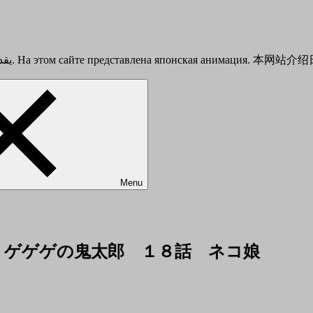
This is a Japanese anime introduction site. يقدم هذا الموقع أنيمي الياباني. На этом сайте представлена японска
Menu
musume ゲゲゲの鬼太郎 １８話 ネコ娘