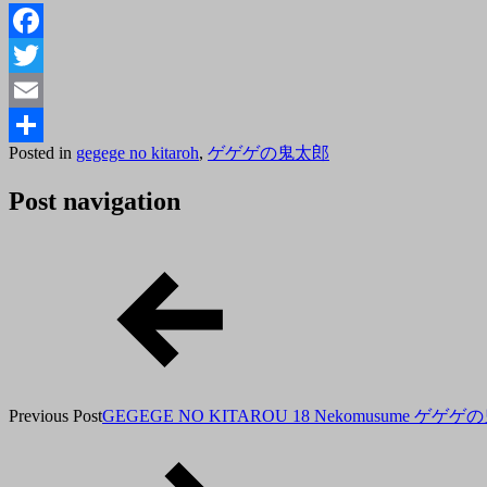
Facebook
Twitter
Email
Posted
By
Posted in
gegege no kitaroh
,
ゲゲゲの鬼太郎
共
on
tororo
2018
有
Post navigation
年
7
月
30
日
Previous Post
GEGEGE NO KITAROU 18 Nekomusume