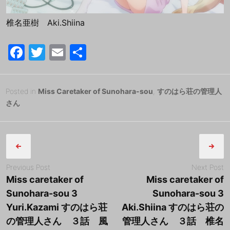
椎名亜樹 Aki.Shiina
F
T
E
共
a
w
m
有
c
itt
ai
Posted
2
Posted in
Miss Caretaker of Sunohara-sou
,
すのはら荘の管理人
e
er
l
on
0
さん
b
1
B
Post
8
y
o
年
tororo
navigation
o
7
k
月
Previous Post
Next Post
2
Miss caretaker of
Miss caretaker of
2
Sunohara-sou 3
Sunohara-sou 3
日
Yuri.Kazami すのはら荘
Aki.Shiina すのはら荘の
の管理人さん ３話 風
管理人さん ３話 椎名