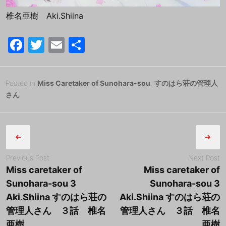
椎名亜樹 Aki.Shiina
F
T
E
共
a
w
m
有
c
itt
ai
Posted
2
Posted in
Miss Caretaker of Sunohara-sou
,
すのはら荘の管理人
e
er
l
on
0
さん
b
1
B
Post
8
y
o
年
tororo
navigation
o
7
k
月
Previous Post
Next Post
2
Miss caretaker of
Miss caretaker of
2
Sunohara-sou 3
Sunohara-sou 3
日
Aki.Shiina すのはら荘の
Aki.Shiina すのはら荘の
管理人さん ３話 椎名
管理人さん ３話 椎名
亜樹
亜樹