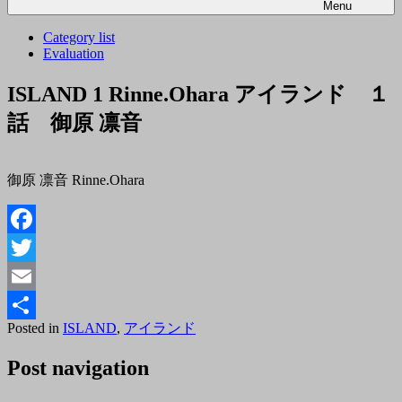
Menu
Category list
Evaluation
ISLAND 1 Rinne.Ohara アイランド １
話 御原 凛音
御原 凛音 Rinne.Ohara
Facebook
Twitter
Email
Posted
By
Posted in
ISLAND
,
アイランド
共
on
tororo
2018
有
Post navigation
年
7