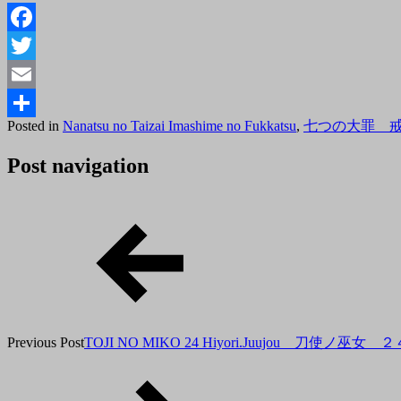
Facebook
Twitter
Email
Posted
Posted in
Nanatsu no Taizai Imashime no Fukkatsu
,
七つの大罪 
共
on
2018
有
Post navigation
年
7
月
3
日
Previous Post
TOJI NO MIKO 24 Hiyori.Juujou 刀使ノ