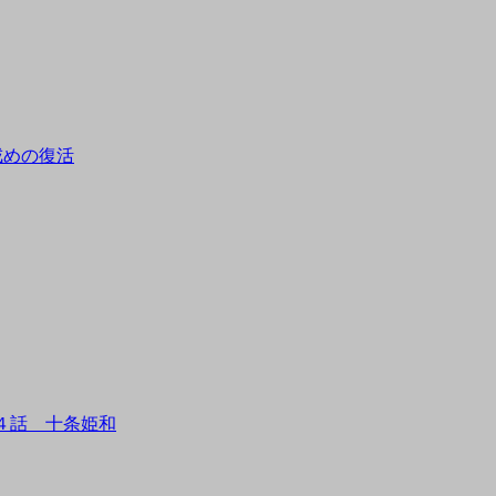
By
戒めの復活
tororo
巫女 ２４話 十条姫和