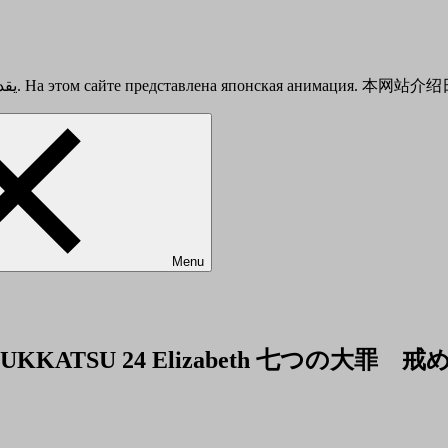
This is a Japanese anime introduction site. يقدم هذا الموقع أنيمي الياباني. На этом сайте представлена японска
Menu
 NO FUKKATSU 24 Elizabeth 七