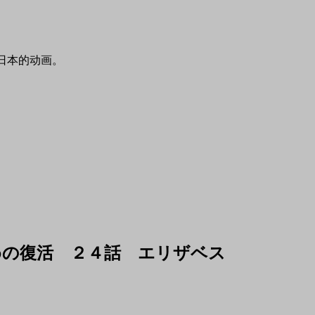
я анимация. 本网站介绍日本的动画。
つの大罪 戒めの復活 ２４話 エリザベス