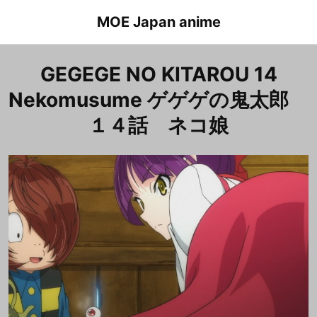
Skip
MOE Japan anime
to
content
GEGEGE NO KITAROU 14
Nekomusume ゲゲゲの鬼太郎
１４話 ネコ娘