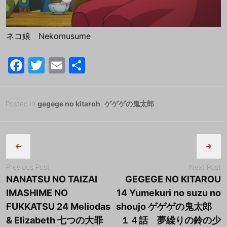
ネコ娘 Nekomusume
F
T
E
共
a
w
m
有
c
itt
ai
Posted
2
Posted in
gegege no kitaroh
,
ゲゲゲの鬼太郎
e
er
l
on
0
B
b
Post
1
y
8
tororo
o
navigation
年
o
7
Previous Post
Next Post
k
月
NANATSU NO TAIZAI
GEGEGE NO KITAROU
3
IMASHIME NO
14 Yumekuri no suzu no
日
FUKKATSU 24 Meliodas
shoujo ゲゲゲの鬼太郎
& Elizabeth 七つの大罪
１４話 夢繰りの鈴の少