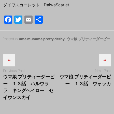
ダイワスカーレット DaiwaScarlet
F
T
E
共
a
w
m
有
c
itt
ai
Posted
2
Posted in
uma musume pretty derby
,
ウマ娘 プリティーダービー
e
er
l
on
0
B
b
Post
1
y
8
tororo
o
navigation
年
o
6
Previous Post
Next Post
k
月
ウマ娘 プリティーダービ
ウマ娘 プリティーダービ
1
ー １３話 ハルウラ
ー １３話 ウォッカ
8
ラ キングヘイロー セ
日
イウンスカイ