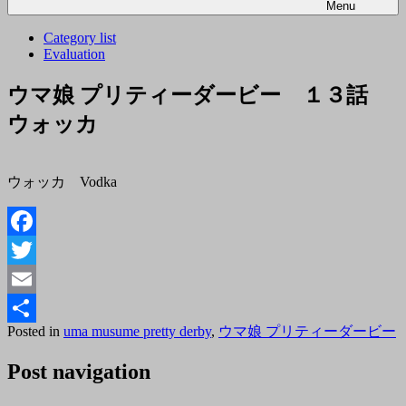
Menu
Category list
Evaluation
ウマ娘 プリティーダービー １３話
ウォッカ
ウォッカ Vodka
Facebook
Twitter
Email
Posted
B
Posted in
uma musume pretty derby
,
ウマ娘 プリティーダービー
共
on
t
2018
有
Post navigation
年
6