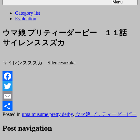
Menu
Category list
Evaluation
ウマ娘 プリティーダービー １１話
サイレンススズカ
サイレンススズカ Silencesuzuka
Facebook
Twitter
Email
Posted
B
Posted in
uma musume pretty derby
,
ウマ娘 プリティーダービー
共
on
t
2018
有
Post navigation
年
6