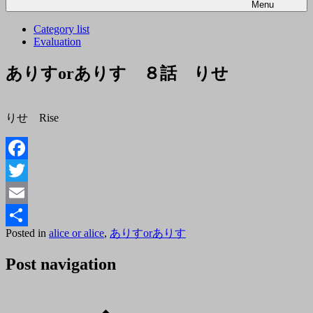
Menu
Category list
Evaluation
ありすorありす ８話 りせ
りせ Rise
Facebook
Twitter
Email
Posted
By
Posted in
alice or alice
,
ありすorありす
共
on
tororo
2018
有
Post navigation
年
5
月
27