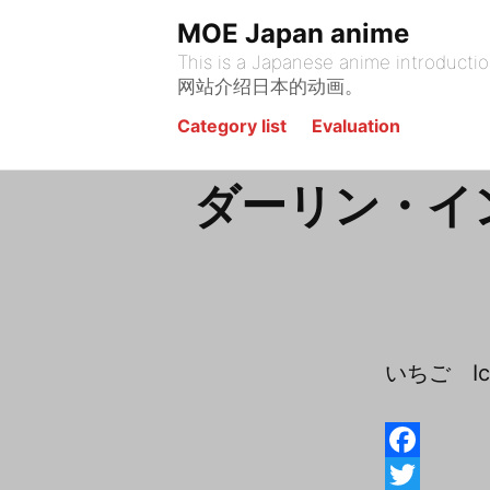
Skip
MOE Japan anime
to
This is a Japanese anime introduction site. يقدم هذا الموقع أنيمي الياباني. На этом сайте представлена я
content
网站介绍日本的动画。
Category list
Evaluation
ダーリン・イ
いちご Ich
F