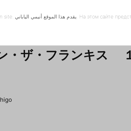
понская анимация. 本
ン・ザ・フランキス 
igo