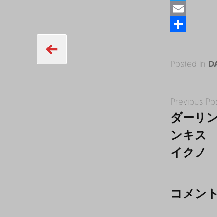
a
T
c
w
E
e
i
m
共
b
t
a
有
Posted
2
Posted in
D
o
t
i
on
0
B
o
e
l
Post
1
y
k
r
Previous Po
navigation
8
tororo
ダーリ
年
ンキス
5
月
イクノ
2
0
日
コメン