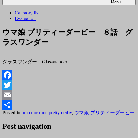
Menu
Category list
Evaluation
ウマ娘 プリティーダービー ８話 グ
ラスワンダー
グラスワンダー Glasswander
Facebook
Twitter
Email
Posted
B
Posted in
uma musume pretty derby
,
ウマ娘 プリティーダービー
共
on
t
2018
有
Post navigation
年
5