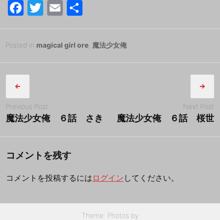
F
T
E
共
a
w
m
有
c
itt
ai
Posted
2
Posted in
magical girl ore
,
魔法少女俺
e
er
l
on
0
B
b
Post
1
y
8
tororo
o
navigation
年
o
5
Previous Post
Next Post
k
月
魔法少女俺 ６話 さき
魔法少女俺 ６話 桜世
9
日
コメントを残す
コメントを投稿するには
ログイン
してください。
Theme: Photos by