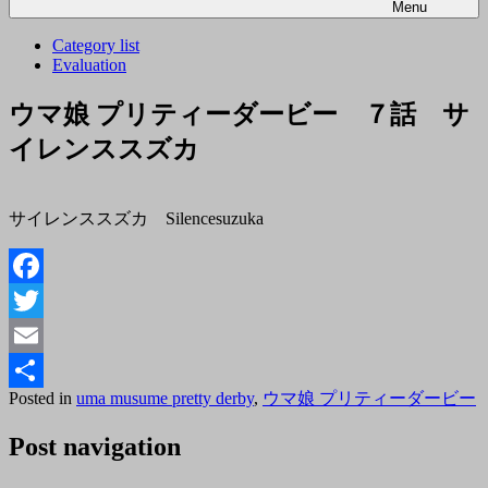
Menu
Category list
Evaluation
ウマ娘 プリティーダービー ７話 サ
イレンススズカ
サイレンススズカ Silencesuzuka
Facebook
Twitter
Email
Posted
B
Posted in
uma musume pretty derby
,
ウマ娘 プリティーダービー
共
on
t
2018
有
Post navigation
年
5