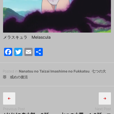
メラスキュラ Melascula
F
T
E
共
a
w
m
有
c
itt
ai
Posted
2
Posted in
Nanatsu no Taizai Imashime no Fukkatsu
,
七つの大
e
er
l
on
0
罪 戒めの復活
b
1
B
Post
8
y
o
年
tororo
navigation
o
4
k
月
Previous Post
Next Post
1