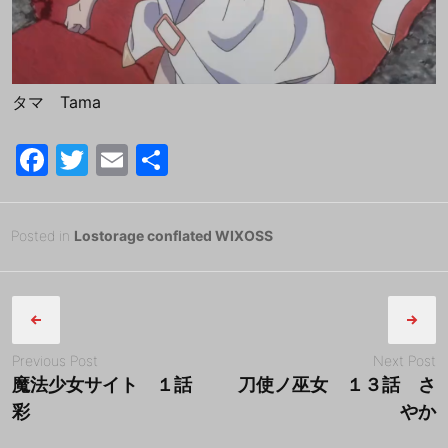
タマ Tama
F
T
E
共
a
w
m
有
c
itt
ai
Posted
2
Posted in
Lostorage conflated WIXOSS
e
er
l
on
0
B
b
Post
1
y
8
tororo
o
navigation
年
o
4
Previous Post
Next Post
k
月
魔法少女サイト １話
刀使ノ巫女 １３話 さ
7
彩
やか
日