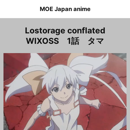
Skip
MOE Japan anime
to
content
Lostorage conflated
WIXOSS 1話 タマ