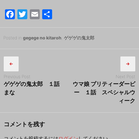
F
T
E
共
a
w
m
有
c
itt
ai
Posted
2
Posted in
gegege no kitaroh
,
ゲゲゲの鬼太郎
e
er
l
on
0
B
b
Post
1
y
8
tororo
o
navigation
年
o
4
Previous Post
Next Post
k
月
ゲゲゲの鬼太郎 １話
ウマ娘 プリティーダービ
1
まな
ー １話 スペシャルウ
日
ィーク
コメントを残す
コメントを投稿するには
ログイン
してください。