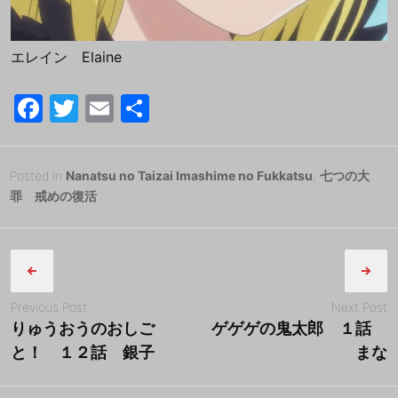
エレイン Elaine
F
T
E
共
a
w
m
有
c
itt
ai
Posted
2
Posted in
Nanatsu no Taizai Imashime no Fukkatsu
,
七つの大
e
er
l
on
0
罪 戒めの復活
b
1
B
Post
8
y
o
年
tororo
navigation
o
3
k
月
Previous Post
Next Post
3
りゅうおうのおしご
ゲゲゲの鬼太郎 １話
1
と！ １２話 銀子
まな
日