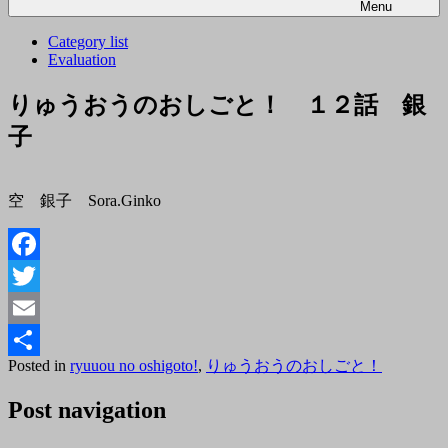
Menu
Category list
Evaluation
りゅうおうのおしごと！ １２話 銀
子
空 銀子 Sora.Ginko
Facebook
Twitter
Email
Posted
By
Posted in
ryuuou no oshigoto!
,
りゅうおうのおしごと！
共
on
tororo
2018
有
Post navigation
年
3