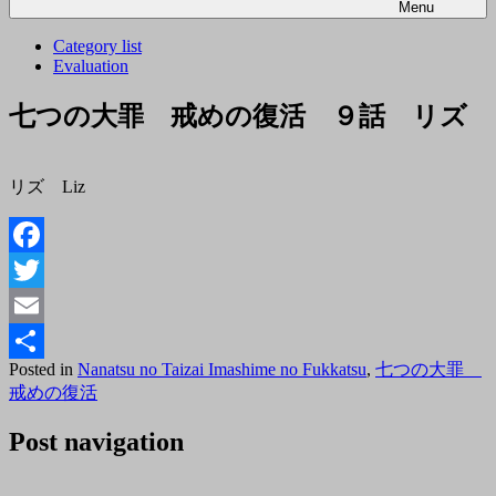
Menu
Category list
Evaluation
七つの大罪 戒めの復活 ９話 リズ
リズ Liz
Facebook
Twitter
Email
Posted
Posted in
Nanatsu no Taizai Imashime no Fukkatsu
,
七つの大罪
共
on
By
戒めの復活
2018
有
tororo
年
Post navigation
3
月
11