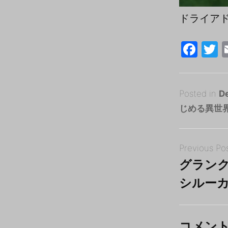
ドライアド 
F
a
c
i
Posted
e
e
2
Posted in
D
on
0
じめる異世
b
1
B
o
Post
8
y
o
Previous Po
navigation
年
tororo
k
グラン
3
シルー
月
3
日
コメン