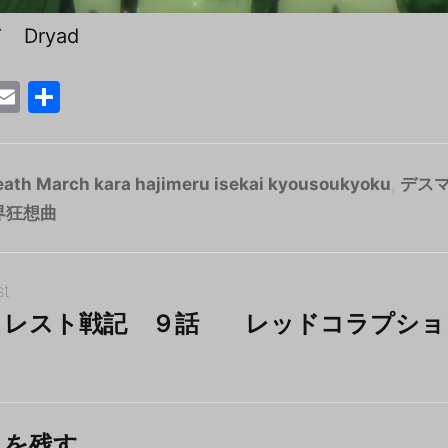
Dryad
T
E
共
w
m
有
tt
ai
r
l
eath March kara hajimeru isekai kyousoukyoku
,
デス
界狂想曲
st
クレスト戦記 ９話
レッドコラプショ
カ
トを残す