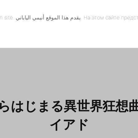
понская анимация. 本
らはじまる異世界狂想
イアド