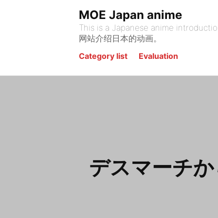
Skip
MOE Japan anime
to
This is a Japanese anime introduction site. يقدم هذا الموقع أنيمي الياباني. На этом сайте представлена я
content
网站介绍日本的动画。
Category list
Evaluation
デスマーチか