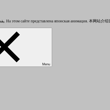
This is a Japanese anime introduction site. يقدم هذا الموقع أنيمي الياباني. На этом сайте представлена японска
Menu