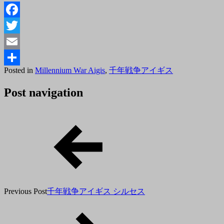
Facebook
Twitter
Email
Posted
By
Posted in
Millennium War Aigis
,
千年戦争アイギス
共
on
tororo
2018
有
Post navigation
年
2
月
23
日
Previous Post
千年戦争アイギス シルセス