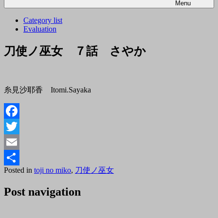
Menu
Category list
Evaluation
刀使ノ巫女 ７話 さやか
糸見沙耶香 Itomi.Sayaka
Facebook
Twitter
Email
Posted
By
Posted in
toji no miko
,
刀使ノ巫女
共
on
tororo
2018
有
Post navigation
年
2
月