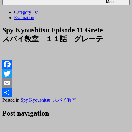
Menu
Category list
Evaluation
Spy Kyoushitsu Episode 11 Grete
スパイ教室 １１話 グレーテ
Facebook
Twitter
Email
Posted
By
Posted in
Spy Kyoushitsu
,
スパイ教室
共
on
tororo
2023
有
Post navigation
年
5
月