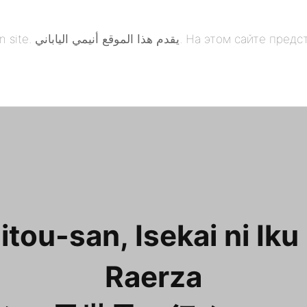
понская анимация. 本
itou-san, Isekai ni Iku
Raerza