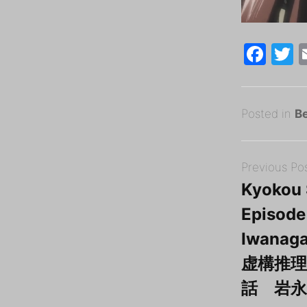
F
a
c
i
Posted
e
e
2
Posted in
Be
on
0
B
b
Post
2
y
o
Previous Po
navigation
3
tororo
o
Kyokou 
年
k
Episode
5
月
Iwanaga
3
虚構推理 
日
話 岩永