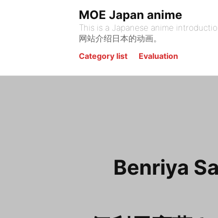
Skip
MOE Japan anime
to
This is a Japanese anime introduction site. يقدم هذا الموقع أنيمي الياباني. На этом сайте представлена я
content
网站介绍日本的动画。
Category list
Evaluation
Benriya Sa