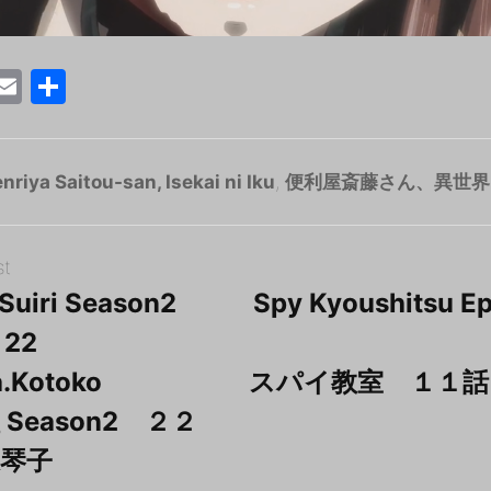
T
E
共
w
m
有
tt
ai
r
l
nriya Saitou-san, Isekai ni Iku
,
便利屋斎藤さん、異世界
st
Suiri Season2
Spy Kyoushitsu Ep
 22
.Kotoko
スパイ教室 １１話
Season2 ２２
琴子