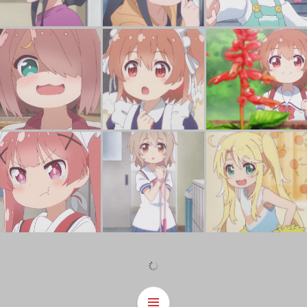
Watashi ni Tenshi ga Maiorita! episode 7 Noa.Himesaka(miyako.ver) 私に天使が舞い降りた！ ７話 姫坂乃愛（みやこバージョン）
Watashi ni Tenshi ga Maiorita! episode 6 Hinata.Hoshino 私に天使が舞い降りた！ ６話 星野ひなた
Wata
Watashi ni Tenshi ga Maiorita! episode 5 Koyori.Tanemura 私に天使が舞い降りた！ ５話 種村小依
Watashi ni Tenshi ga Maiorita! episode 5 Kanon.Konomori 私に天使が舞い降りた！ ５話 小之森夏音
Wata