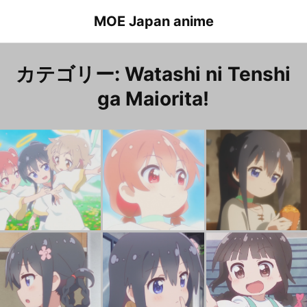
Skip
MOE Japan anime
to
content
カテゴリー:
Watashi ni Tenshi
ga Maiorita!
Watashi ni Tenshi ga Maiorita! episode 12 Koyori.Tanemura & Hana.Shirosaki & Kanon.Konomori 私に天使が舞い降りた！ １２話 種村小依と白咲花と小之森夏音
Watashi ni Tenshi ga Maiorita! episode 12 Hinata.Hoshino 私に天使が舞い降りた！ １２話 星野ひなた
Wata
Watashi ni Tenshi ga Maiorita! episode 10 Hana.Shirosaki 私に天使が舞い降りた！ １０話 白咲花
Watashi ni Tenshi ga Maiorita! episode 8 Hana.Shirosaki 私に天使が舞い降りた！ ８話 白咲花
Wata