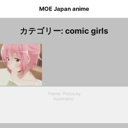
Skip
MOE Japan anime
to
content
カテゴリー:
comic girls
こみっくがーるず １話 薫子
Theme: Photos by
Automattic
.