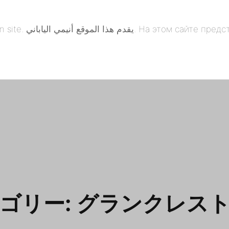
понская анимация. 本
ゴリー:
グランクレス