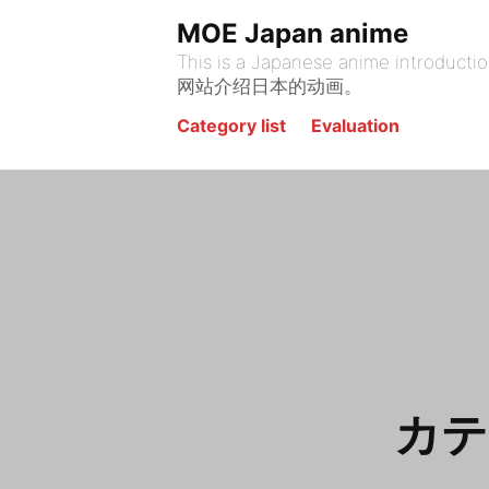
Skip
MOE Japan anime
to
This is a Japanese anime introduction site. يقدم هذا الموقع أنيمي الياباني. На этом сайте представлена я
content
网站介绍日本的动画。
Category list
Evaluation
カテ