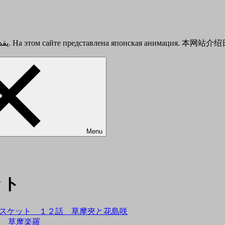
This is a Japanese anime introduction site. يقدم هذا الموقع أنيمي الياباني. На этом сайте представлена японска
Menu
ット
ajima フルーツバスケット １２話 草摩夾と花島咲
ト ４話 草摩楽羅