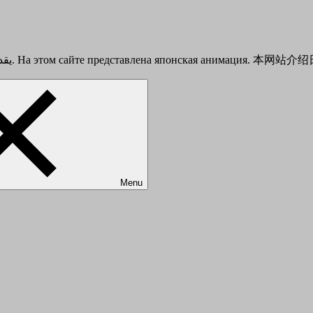
This is a Japanese anime introduction site. يقدم هذا الموقع أنيمي الياباني. На этом сайте представлена японска
Menu