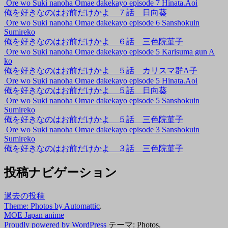
Ore wo Suki nanoha Omae dakekayo episode 7 Hinata.Aoi
俺を好きなのはお前だけかよ ７話 日向葵
Ore wo Suki nanoha Omae dakekayo episode 6 Sanshokuin
Sumireko
俺を好きなのはお前だけかよ ６話 三色院菫子
Ore wo Suki nanoha Omae dakekayo episode 5 Karisuma gun A
ko
俺を好きなのはお前だけかよ ５話 カリスマ群A子
Ore wo Suki nanoha Omae dakekayo episode 5 Hinata.Aoi
俺を好きなのはお前だけかよ ５話 日向葵
Ore wo Suki nanoha Omae dakekayo episode 5 Sanshokuin
Sumireko
俺を好きなのはお前だけかよ ５話 三色院菫子
Ore wo Suki nanoha Omae dakekayo episode 3 Sanshokuin
Sumireko
俺を好きなのはお前だけかよ ３話 三色院菫子
投稿ナビゲーション
過去の投稿
Theme: Photos by
Automattic
.
MOE Japan anime
Proudly powered by WordPress
テーマ: Photos.