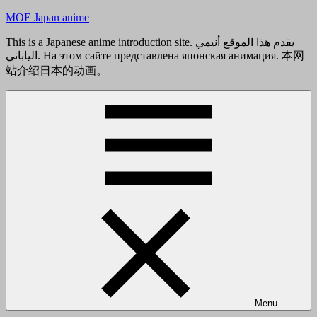
Skip
MOE Japan anime
to
content
This is a Japanese anime introduction site. يقدم هذا الموقع أنيمي
الياباني. На этом сайте представлена японская анимация. 本网
站介绍日本的动画。
Menu