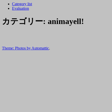
Category list
Evaluation
カテゴリー:
animayell!
Animayell!
episode
Animayell!
7
episode
Animayell!
Kohane.Hatoya
1
episode
Theme: Photos by
Automattic
.
Hizume.Arima
1
ア
&
Hizume.Arima
ニ
Kohane.Hatoya
ア
マ
ア
ニ
エ
ニ
マ
ー
マ
エ
ル！
エ
ー
７
ー
ル！
話
ル！
１
鳩
１
話
谷
話
有
こ
有
馬
は