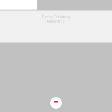
Theme: Photos by
Automattic
.