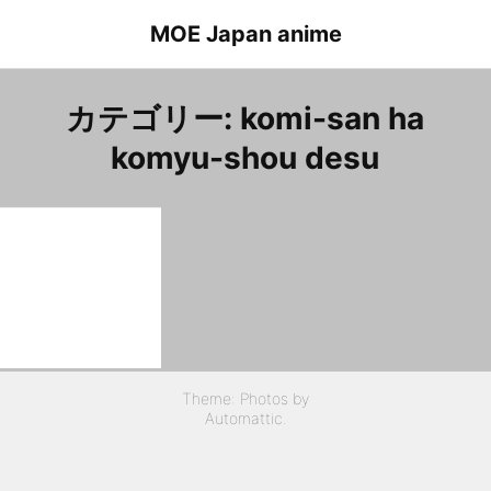
Skip
MOE Japan anime
to
content
カテゴリー:
komi-san ha
komyu-shou desu
komi-san ha komyu-shou desu episode 1 Komi.Shouko
古見さんは、コミュ症です。 １話 古見硝子
Theme: Photos by
Automattic
.