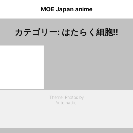
Skip
MOE Japan anime
to
content
カテゴリー:
はたらく細胞!!
Hataraku Saibou !! Episode 1 Kesshouban(Ushiro-Mae-chan)
はたらく細胞!! １話 血小板（うしろまえちゃん）
Theme: Photos by
Automattic
.